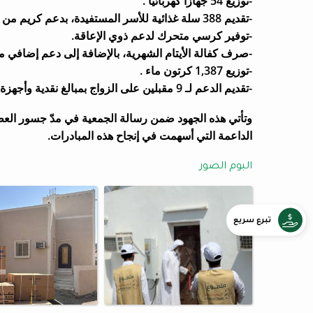
-توزيع 54 جهازاً كهربائياً .
-تقديم 388 سلة غذائية للأسر المستفيدة، بدعم كريم من وقف مساعد.
-توفير كرسي متحرك لدعم ذوي الإعاقة.
-صرف كفالة الأيتام الشهرية، بالإضافة إلى دعم إضاف
-توزيع 1,387 كرتون ماء .
-تقديم الدعم لـ 9 مقبلين على الزواج بمبالغ نقدية وأجهزة كهربائية ، بدعم كريم من منصة إحسان.
وتأتي هذه الجهود ضمن رسالة الجمعية في مدّ جسور العطا
الداعمة التي أسهمت في إنجاح هذه المبادرات.
البوم الصور
تبرع سريع