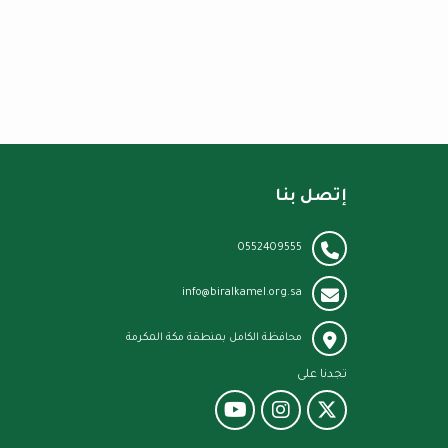
إتصل بنا
0552409555
info@biralkamel.org.sa
محافظة الكامل بمنطقة مكة المكرمة
تجدنا على