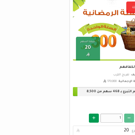
ة
قيمة السهم
20

لكفافهم
يف
تفريج الكرب
 الإجمالية
170,000 
 التبرع بـ
468
سهم من
8,500
رع
