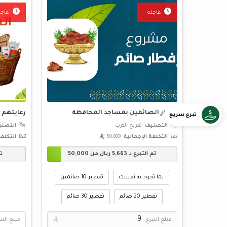
عاجلة
عاجل
إفطار الصائمين بمساجد المحافظة
رعايتهم 
تبرع سريع
التصنيف
تفريج الكرب
التصن
التكلفة الإجمالية
50,000 
التكلفة
تم التبرع بـ
5,663
ريال من
50,000
تم
بما تجود به نفسك
تفطير 10 صائمين
تفطير 20 صائم
تفطير 30 صائم
مبلغ التبرع

مبلغ التب