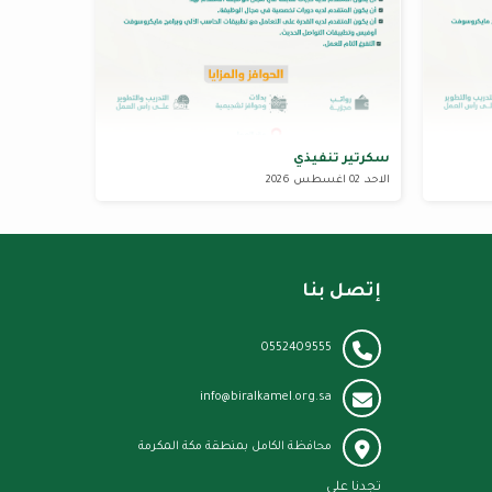
سكرتير تنفيذي
الاحد، 02 اغسطس 2026
إتصل بنا
0552409555
info@biralkamel.org.sa
محافظة الكامل بمنطقة مكة المكرمة
تجدنا على